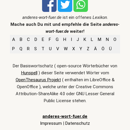
anderes-wort-fuer.de
ist ein offenes
Lexikon
.
Mache auch Du mit und empfehle die Seite
anderes-
wort-fuer.de
weiter!
A
B
C
D
E
F
G
H
I
J
K
L
M
N
O
P
Q
R
S
T
U
V
W
X
Y
Z
Ä
Ö
Ü
Der Basiswortschatz ( open-source Wörterbücher von
Hunspell
) dieser Seite verwendet Wörter vom
OpenThesaurus Projekt
( enthalten im LibreOffice &
OpenOffice ), welche unter der Creative Commons
Attribution-ShareAlike 4.0 oder GNU Lesser General
Public License stehen.
anderes-wort-fuer.de
Impressum
|
Datenschutz