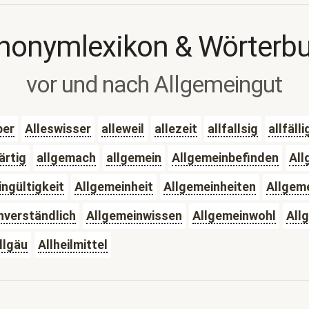
nonymlexikon & Wörterb
vor und nach Allgemeingut
ber
Alleswisser
alleweil
allezeit
allfallsig
allfälli
ärtig
allgemach
allgemein
Allgemeinbefinden
All
ngültigkeit
Allgemeinheit
Allgemeinheiten
Allgem
nverständlich
Allgemeinwissen
Allgemeinwohl
All
llgäu
Allheilmittel