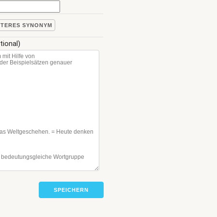
ITERES SYNONYM
tional)
SPEICHERN