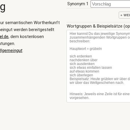
ng
Synonym 1
+ WE
zur semantischen Wortherkunft
Wortgruppen & Beispielsätze (op
eingut werden bereitgestellt
l.de
, dem kostenlosen
utungen.
llgemeingut
.