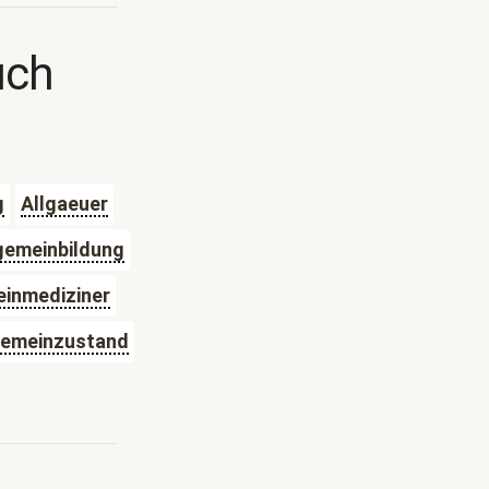
uch
g
Allgaeuer
gemeinbildung
einmediziner
gemeinzustand