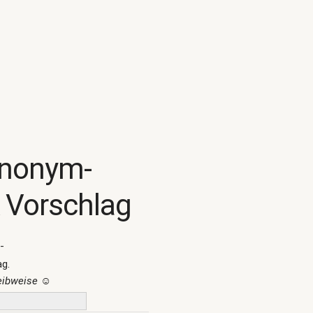
ynonym-
 Vorschlag
-
ag.
reibweise
☺