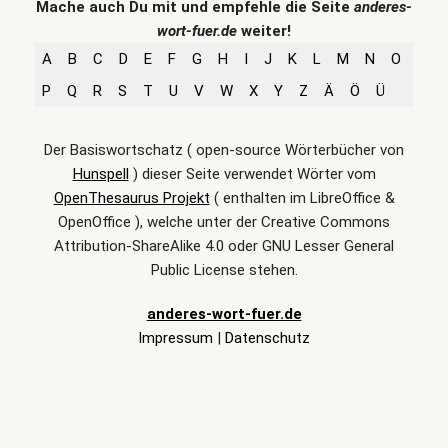
Mache auch Du mit und empfehle die Seite
anderes-
wort-fuer.de
weiter!
A
B
C
D
E
F
G
H
I
J
K
L
M
N
O
P
Q
R
S
T
U
V
W
X
Y
Z
Ä
Ö
Ü
Der Basiswortschatz ( open-source Wörterbücher von
Hunspell
) dieser Seite verwendet Wörter vom
OpenThesaurus Projekt
( enthalten im LibreOffice &
OpenOffice ), welche unter der Creative Commons
Attribution-ShareAlike 4.0 oder GNU Lesser General
Public License stehen.
anderes-wort-fuer.de
Impressum
|
Datenschutz