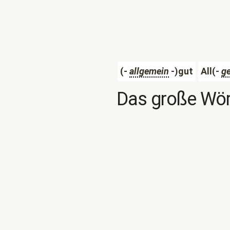
(-
allgemein
-)gut
All(-
g
Das große Wör