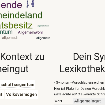
 Kontext zu
Dein S
meingut
Lexikothek
- Synonym-Vorschlag einreichen 
schaftseigentum
Hier ist Platz für Deinen Vorschl
ut
Volksvermögen
Bitte achte auf die korrekte Sch
Wort