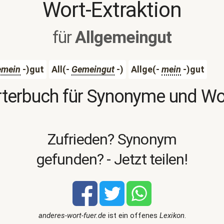
Wort-Extraktion
für
Allgemeingut
emein
-)gut
All(-
Gemeingut
-)
Allge(-
mein
-)gut
terbuch für Synonyme und W
Zufrieden? Synonym
gefunden? - Jetzt teilen!
anderes-wort-fuer.de
ist ein offenes
Lexikon
.