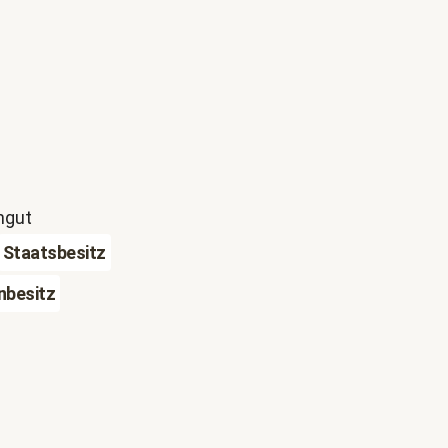
ngut
Staatsbesitz
nbesitz