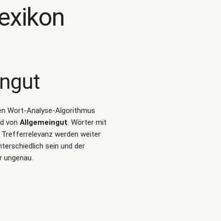
exikon
ingut
alen Wort-Analyse-Algorithmus
ld von
Allgemeingut
. Wörter mit
 Trefferrelevanz werden weiter
terschiedlich sein und der
r ungenau.