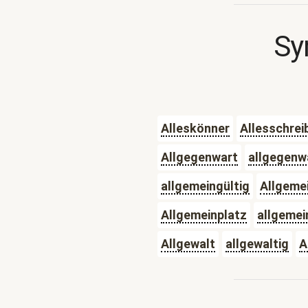
Sy
Alleskönner
Allesschrei
Allgegenwart
allgegenw
allgemeingültig
Allgemei
Allgemeinplatz
allgemei
Allgewalt
allgewaltig
A