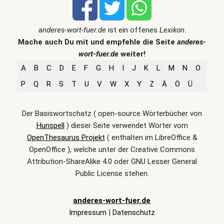
anderes-wort-fuer.de
ist ein offenes
Lexikon
.
Mache auch Du mit und empfehle die Seite
anderes-
wort-fuer.de
weiter!
A
B
C
D
E
F
G
H
I
J
K
L
M
N
O
P
Q
R
S
T
U
V
W
X
Y
Z
Ä
Ö
Ü
Der Basiswortschatz ( open-source Wörterbücher von
Hunspell
) dieser Seite verwendet Wörter vom
OpenThesaurus Projekt
( enthalten im LibreOffice &
OpenOffice ), welche unter der Creative Commons
Attribution-ShareAlike 4.0 oder GNU Lesser General
Public License stehen.
anderes-wort-fuer.de
Impressum
|
Datenschutz