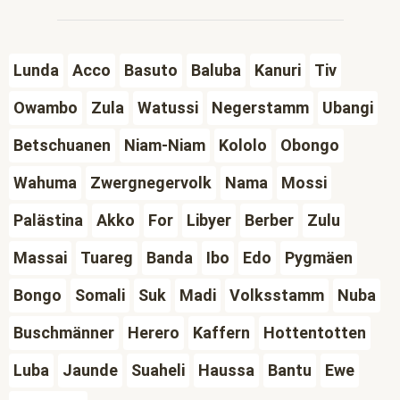
Lunda
Acco
Basuto
Baluba
Kanuri
Tiv
Owambo
Zula
Watussi
Negerstamm
Ubangi
Betschuanen
Niam-Niam
Kololo
Obongo
Wahuma
Zwergnegervolk
Nama
Mossi
Palästina
Akko
For
Libyer
Berber
Zulu
Massai
Tuareg
Banda
Ibo
Edo
Pygmäen
Bongo
Somali
Suk
Madi
Volksstamm
Nuba
Buschmänner
Herero
Kaffern
Hottentotten
Luba
Jaunde
Suaheli
Haussa
Bantu
Ewe