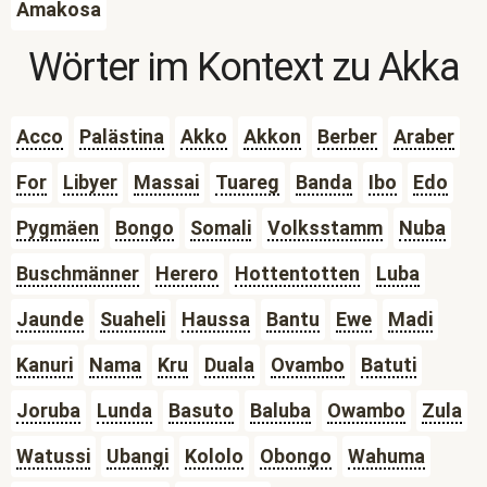
Amakosa
Wörter im Kontext zu
Akka
Acco
Palästina
Akko
Akkon
Berber
Araber
For
Libyer
Massai
Tuareg
Banda
Ibo
Edo
Pygmäen
Bongo
Somali
Volksstamm
Nuba
Buschmänner
Herero
Hottentotten
Luba
Jaunde
Suaheli
Haussa
Bantu
Ewe
Madi
Kanuri
Nama
Kru
Duala
Ovambo
Batuti
Joruba
Lunda
Basuto
Baluba
Owambo
Zula
Watussi
Ubangi
Kololo
Obongo
Wahuma