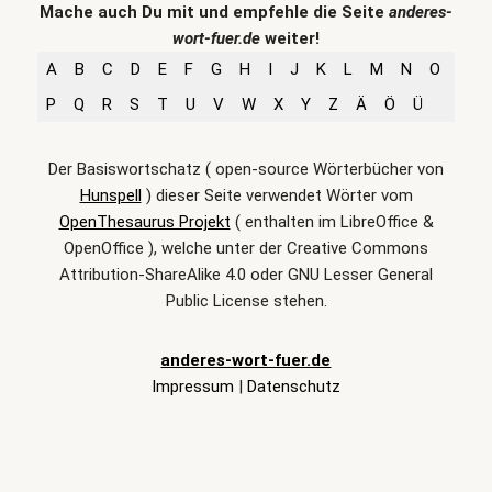
Mache auch Du mit und empfehle die Seite
anderes-
wort-fuer.de
weiter!
A
B
C
D
E
F
G
H
I
J
K
L
M
N
O
P
Q
R
S
T
U
V
W
X
Y
Z
Ä
Ö
Ü
Der Basiswortschatz ( open-source Wörterbücher von
Hunspell
) dieser Seite verwendet Wörter vom
OpenThesaurus Projekt
( enthalten im LibreOffice &
OpenOffice ), welche unter der Creative Commons
Attribution-ShareAlike 4.0 oder GNU Lesser General
Public License stehen.
anderes-wort-fuer.de
Impressum
|
Datenschutz