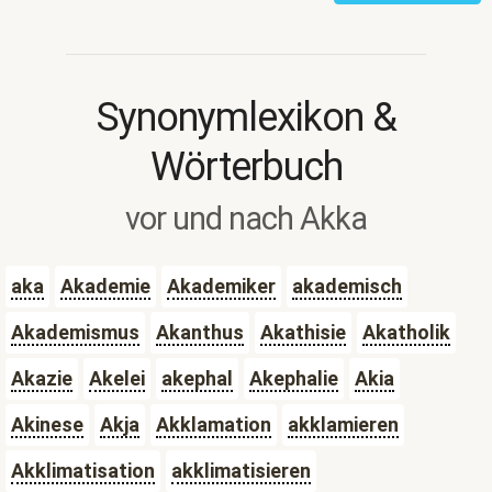
Synonymlexikon &
Wörterbuch
vor und nach Akka
aka
Akademie
Akademiker
akademisch
Akademismus
Akanthus
Akathisie
Akatholik
Akazie
Akelei
akephal
Akephalie
Akia
Akinese
Akja
Akklamation
akklamieren
Akklimatisation
akklimatisieren