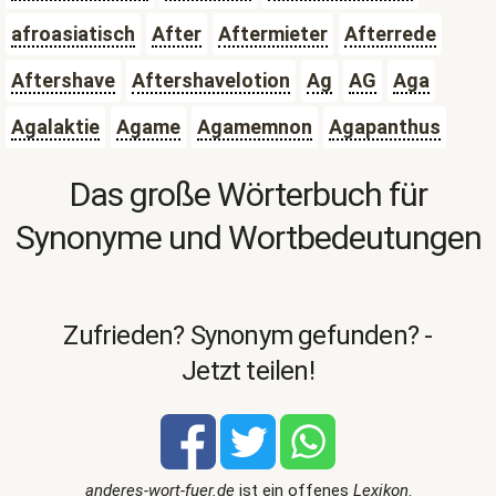
afroasiatisch
After
Aftermieter
Afterrede
Aftershave
Aftershavelotion
Ag
AG
Aga
Agalaktie
Agame
Agamemnon
Agapanthus
Das große Wörterbuch für
Synonyme und Wortbedeutungen
Zufrieden? Synonym gefunden? -
Jetzt teilen!
anderes-wort-fuer.de
ist ein offenes
Lexikon
.