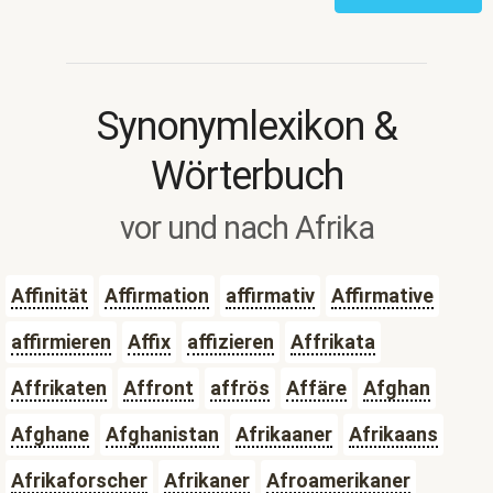
Synonymlexikon &
Wörterbuch
vor und nach Afrika
Affinität
Affirmation
affirmativ
Affirmative
affirmieren
Affix
affizieren
Affrikata
Affrikaten
Affront
affrös
Affäre
Afghan
Afghane
Afghanistan
Afrikaaner
Afrikaans
Afrikaforscher
Afrikaner
Afroamerikaner