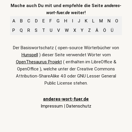
Mache auch Du mit und empfehle die Seite
anderes-
wort-fuer.de
weiter!
A
B
C
D
E
F
G
H
I
J
K
L
M
N
O
P
Q
R
S
T
U
V
W
X
Y
Z
Ä
Ö
Ü
Der Basiswortschatz ( open-source Wörterbücher von
Hunspell
) dieser Seite verwendet Wörter vom
OpenThesaurus Projekt
( enthalten im LibreOffice &
OpenOffice ), welche unter der Creative Commons
Attribution-ShareAlike 4.0 oder GNU Lesser General
Public License stehen.
anderes-wort-fuer.de
Impressum
|
Datenschutz